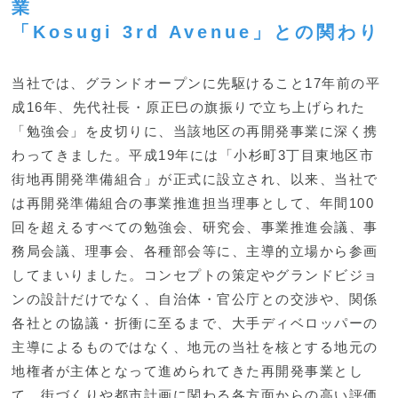
業
「Kosugi 3rd Avenue」との関わり
当社では、グランドオープンに先駆けること17年前の平
成16年、先代社長・原正巳の旗振りで立ち上げられた
「勉強会」を皮切りに、当該地区の再開発事業に深く携
わってきました。平成19年には「小杉町3丁目東地区市
街地再開発準備組合」が正式に設立され、以来、当社で
は再開発準備組合の事業推進担当理事として、年間100
回を超えるすべての勉強会、研究会、事業推進会議、事
務局会議、理事会、各種部会等に、主導的立場から参画
してまいりました。コンセプトの策定やグランドビジョ
ンの設計だけでなく、自治体・官公庁との交渉や、関係
各社との協議・折衝に至るまで、大手ディベロッパーの
主導によるものではなく、地元の当社を核とする地元の
地権者が主体となって進められてきた再開発事業とし
て、街づくりや都市計画に関わる各方面からの高い評価