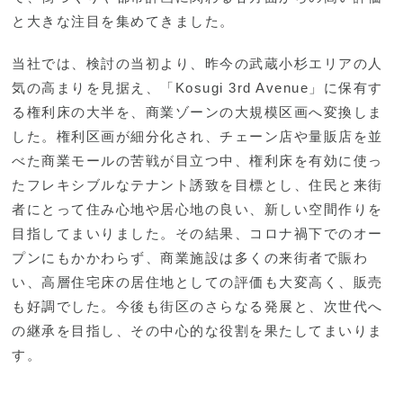
と大きな注目を集めてきました。
当社では、検討の当初より、昨今の武蔵小杉エリアの人
気の高まりを見据え、「Kosugi 3rd Avenue」に保有す
る権利床の大半を、商業ゾーンの大規模区画へ変換しま
した。権利区画が細分化され、チェーン店や量販店を並
べた商業モールの苦戦が目立つ中、権利床を有効に使っ
たフレキシブルなテナント誘致を目標とし、住民と来街
者にとって住み心地や居心地の良い、新しい空間作りを
目指してまいりました。その結果、コロナ禍下でのオー
プンにもかかわらず、商業施設は多くの来街者で賑わ
い、高層住宅床の居住地としての評価も大変高く、販売
も好調でした。今後も街区のさらなる発展と、次世代へ
の継承を目指し、その中心的な役割を果たしてまいりま
す。