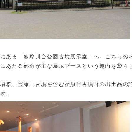
所にある「多摩川台公園古墳展示室」へ。こちらの
室にあたる部分が主な展示ブースという趣向を凝ら
古墳群、宝萊山古墳を含む荏原台古墳群の出土品の
ます。