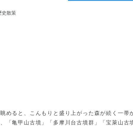
歴史散策
策
を眺めると、こんもりと盛り上がった森が続く一帯
、「亀甲山古墳」「多摩川台古墳群」「宝萊山古墳