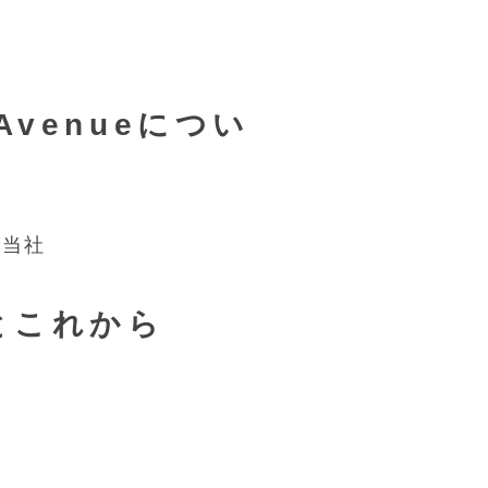
d Avenueについ
eと当社
とこれから