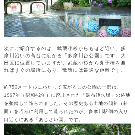
次にご紹介するのは、武蔵小杉からもほど近い、多
摩川沿いの高台に広がる「多摩川台公園」です。大
田区に位置していますが、武蔵小杉から丸子橋を渡
ればすぐの場所にあり、散策には最適な距離です。
約750メートルにわたって広がるこの公園の一部は、
1967年（昭和42年）に廃止された「調布浄水場」の跡地
を整備して造られました。その歴史ある土地の傾斜（斜
面）を巧みに利用して造られたのが、多摩川駅側の入り
口近くにある「あじさい園」です。