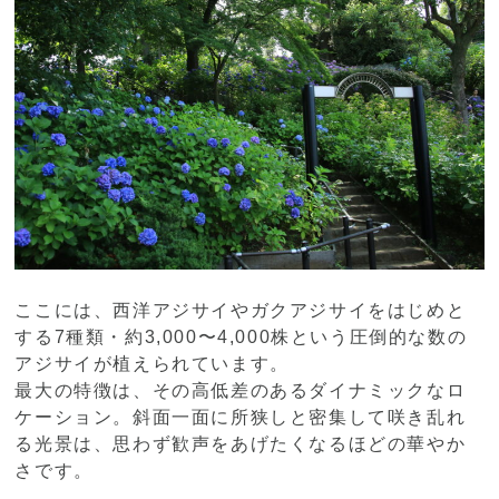
ここには、西洋アジサイやガクアジサイをはじめと
する7種類・約3,000〜4,000株という圧倒的な数の
アジサイが植えられています。
最大の特徴は、その高低差のあるダイナミックなロ
ケーション。斜面一面に所狭しと密集して咲き乱れ
る光景は、思わず歓声をあげたくなるほどの華やか
さです。