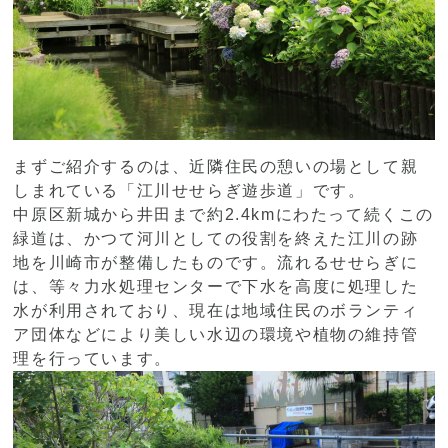
まずご紹介するのは、近隣住民の憩いの場として親
しまれている「江川せせらぎ遊歩道」です。
中原区新城から井田まで約2.4kmにわたって続くこの
緑道は、かつて河川としての役割を終えた江川の跡
地を川崎市が整備したものです。流れるせせらぎに
は、等々力水処理センターで下水を高度に処理した
水が利用されており、現在は地域住民のボランティ
ア団体などにより美しい水辺の環境や植物の維持管
理を行っています。