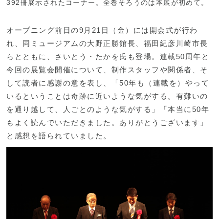
392冊展示されたコーナー。全巻そろうのは本展が初めて。
オープニング前日の9月21日（金）には開会式が行わ
れ、同ミュージアムの大野正勝館長、福田紀彦川崎市長
らとともに、さいとう・たかを氏も登場。連載50周年と
今回の展覧会開催について、制作スタッフや関係者、そ
して読者に感謝の意を表し、「50年も（連載を）やって
いるということは奇跡に近いような気がする。有難いの
を通り越して、人ごとのような気がする」「本当に50年
もよく読んでいただきました。ありがとうございます」
と感想を語られていました。