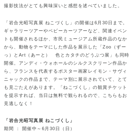
撮影技法がとても興味深いと感想を述べていました。
「岩合光昭写真展 ねこづくし」の開催は6月30日まで。
ギャラリーツアーやベビーカーツアーなど、関連イベン
トも開催されるほか、市民ミュージアム所蔵作品のなか
から、動物をテーマにした作品を展示した「Zoo（ずー
っ）とArt（あーと） 色とカタチのどうぶつ展」も同時
開催。アンディ・ウォホールのシルクスクリーン作品か
ら、フランスを代表するポスター画家レイモン・サヴィ
ニャックの作品まで、テーマ別に展示されていて、とて
も見ごたえがあります。「ねこづくし」の観賞チケット
を提示すれば、当日は無料で観られるので、こちらもお
見逃しなく！
「岩合光昭写真展 ねこづくし」
期間 ： 開催中～6月30日（日）