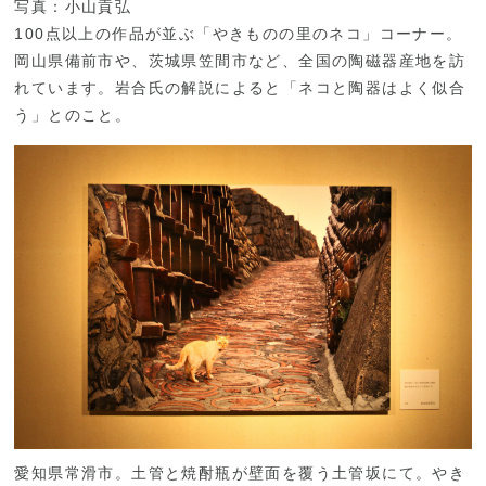
写真：小山貢弘
100点以上の作品が並ぶ「やきものの里のネコ」コーナー。
岡山県備前市や、茨城県笠間市など、全国の陶磁器産地を訪
れています。岩合氏の解説によると「ネコと陶器はよく似合
う」とのこと。
愛知県常滑市。土管と焼酎瓶が壁面を覆う土管坂にて。やき